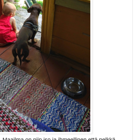
 Maailma on niin iso ja ihmeellinen että pelkkä