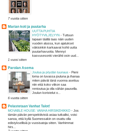
7 vuotta sitten
Marian koti ja puutarha
UUTTA PUHTIA
HYÖTYVILJELYYN
-
Tuttuun
tapaan täällä taas näin uuden
vuoden alussa, kun ajatukset
väkisinkin karkaavat kohti uutta
puutarhavuotta. Mennyt
kasvusesonki vierähti osin uud...
1 vuosi sitten
Parolan Asema
Joulua ja pöydän tuunaus
-
Pieni
loma on luvassa jouluna ja ihanaa
miten päivät tänä vuonna asettuu
niin että koko viikon saa
rentoutua ja olla vähän pausella.
Joulun koristelut o...
6 vuotta sitten
Pelastetaan Vanhat Talot!
MOVABLE HOUSE: VANHA HIRSIKEHIKKO
-
Jos
tämän päivän perspektiivistä asiaa tutkailisi, voisi
sanoa, että kyllä Suomessakin on osattu olla
edistyksellisiä jo vuosisatoja sitten. Vanhimmat
hirs...