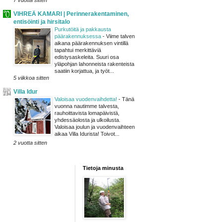
7 vuotta sitten
VIHREÄ KAMARI | Perinnerakentaminen,
entisöinti ja hirsitalo
Purkutöitä ja pakkausta
päärakennuksessa
-
Viime talven
aikana päärakennuksen vintillä
tapahtui merkittäviä
edistysaskeleita. Suuri osa
yläpohjan lahonneista rakenteista
saatiin korjattua, ja työt...
5 viikkoa sitten
Villa Idur
Valoisaa vuodenvaihdetta!
-
Tänä
vuonna nautimme talvesta,
rauhoittavista lomapäivistä,
yhdessäolosta ja ulkoilusta.
Valoisaa joulun ja vuodenvaihteen
aikaa Villa Idurista! Toivot...
2 vuotta sitten
Tietoja minusta