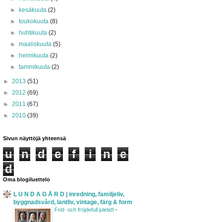
►
kesäkuuta
(2)
►
toukokuuta
(8)
►
huhtikuuta
(2)
►
maaliskuuta
(5)
►
helmikuuta
(2)
►
tammikuuta
(2)
►
2013
(51)
►
2012
(69)
►
2011
(67)
►
2010
(39)
Sivun näyttöjä yhteensä
u
n
d
e
f
i
n
e
d
Oma blogiluettelo
L U N D A G Å R D | inredning, familjeliv,
byggnadsvård, lantliv, vintage, färg & form
Frid- och fröjdefull juletid!
-