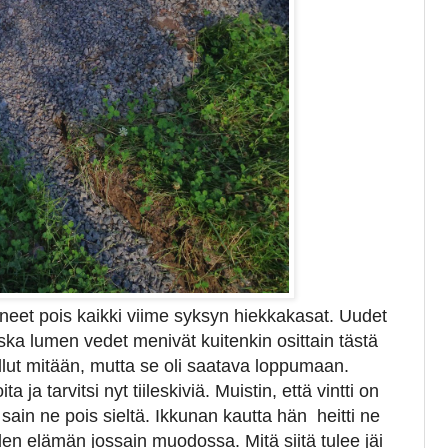
taneet pois kaikki viime syksyn hiekkakasat. Uudet
oska lumen vedet menivät kuitenkin osittain tästä
ellut mitään, mutta se oli saatava loppumaan.
a ja tarvitsi nyt tiileskiviä. Muistin, että vintti on
 sain ne pois sieltä. Ikkunan kautta hän heitti ne
den elämän jossain muodossa. Mitä siitä tulee jäi