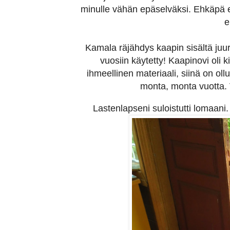
minulle vähän epäselväksi. Ehkäpä e
e
Kamala räjähdys kaapin sisältä juuri 
vuosiin käytetty! Kaapinovi oli k
ihmeellinen materiaali, siinä on oll
monta, monta vuotta. 
Lastenlapseni suloistutti lomaan