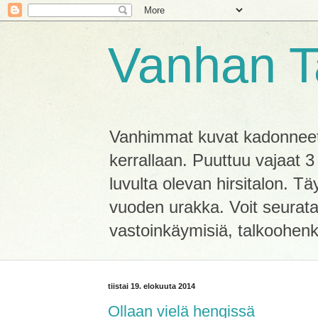
Vanhan T
Vanhimmat kuvat kadonneet 
kerrallaan. Puuttuu vajaat 
luvulta olevan hirsitalon. T
vuoden urakka. Voit seurata 
vastoinkäymisiä, talkoohen
tiistai 19. elokuuta 2014
Ollaan vielä hengissä