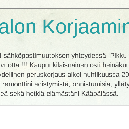
alon Korjaami
sähköpostimuutoksen yhteydessä. Pikku hi
3 vuotta !!! Kaupunkilaisnainen osti heinäk
äydellinen peruskorjaus alkoi huhtikuussa 
remonttini edistymistä, onnistumisia, ylläty
keä sekä hetkiä elämästäni Kääpälässä.