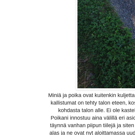
Miniä ja poika ovat kuitenkin kuljet
kallistumat on tehty talon eteen, k
kohdasta talon alle. Ei ole kast
Poikani innostuu aina välillä eri asioit
täynnä vanhan piipun tiilejä ja siten
alas ja ne ovat nyt aloittamassa uu