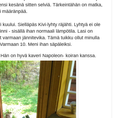
nsi kesänä sitten selviä. Tärkeintähän on matka,
i määränpää.
kuului. Sielläpäs Kivi-lyhty räjähti. Lyhtyä ei ole
iinni - sisällä ihan normaali lämpötila. Lasi on
ut varmaan jännitevika. Tämä tuikku ollut minulla
Varmaan 10. Meni ihan säpäleiksi.
i. Hän on hyvä kaveri Napoleon- koiran kanssa.