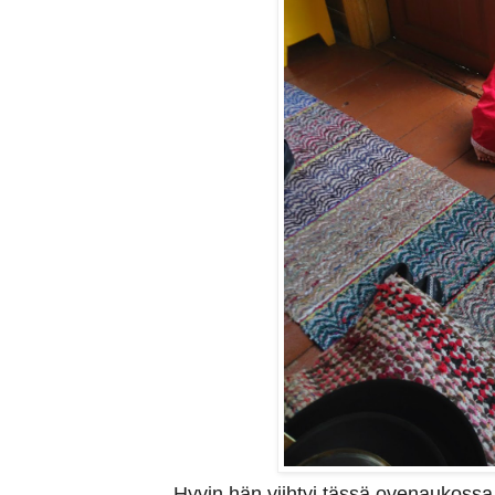
Hyvin hän viihtyi tässä ovenaukossa.